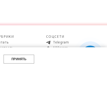
УБРИКИ
СОЦСЕТИ
итать
Telegram
мотреть
100gram
ойти
Pinterest
айти
YouTube
ПРИНЯТЬ
аботать
ВКонтакте
упить
 источник.
eta, деятельность которой запрещена в РФ.