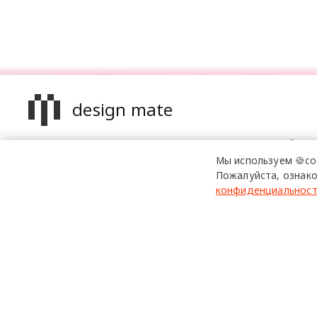
design mate
Design Mate - независимое интернет издание о дизайне в
проявлениях. Создаем авторский контент для дизайнеро
Мы используем 🍪co
архитекторов и всех неравнодушных к красоте с 2016 го
Пожалуйста, ознако
конфиденциальнос
© 2016-2026 Все права защищены
Использование материалов design-mate.ru разрешено только 
Все права на тексты и изображения принадлежат их авторам
На сайте design-mate.ru могут содержаться упоминания и ссы
При этом вся информация и ссылки на Facebook и Instagram 