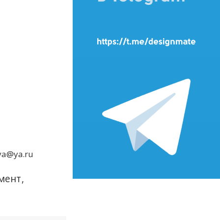
va@ya.ru
мент,