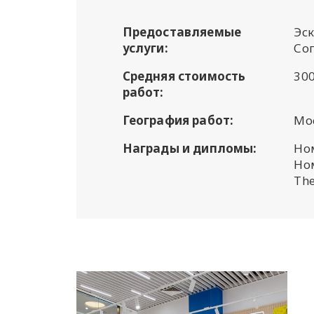
Предоставляемые
Эс
услуги:
Со
Средняя стоимость
300
работ:
География работ:
Мос
Награды и дипломы:
Ном
Но
The