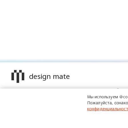
design mate
Design Mate - независимое интернет издание о дизайне в
проявлениях. Создаем авторский контент для дизайнеро
Мы используем 🍪co
архитекторов и всех неравнодушных к красоте с 2016 го
Пожалуйста, ознако
конфиденциальнос
© 2016-2026 Все права защищены