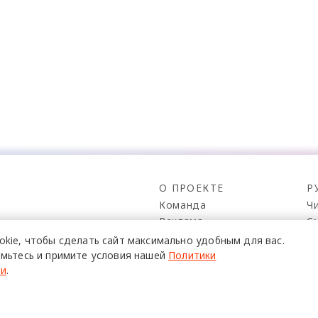
О ПРОЕКТЕ
Р
Команда
Ч
Реклама
С
о всех его
Mediakit
П
в,
okie,
чтобы сделать сайт
максимально удобным для вас.
да.
Контакты
Н
мьтесь и примите условия нашей
Политики
ти
.
Юридическая
Р
информация
К