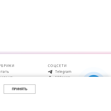
УБРИКИ
СОЦСЕТИ
итать
Telegram
мотреть
100gram
ойти
Pinterest
айти
YouTube
ПРИНЯТЬ
аботать
ВКонтакте
упить