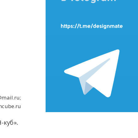
mail.ru;
ncube.ru
-куб».