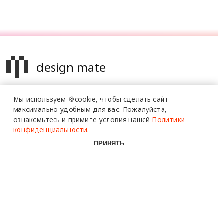
design mate
Design Mate - независимое интернет издание о дизайне во
Мы используем 🍪cookie,
чтобы сделать сайт
всех его проявлениях. Создаем авторский контент для
максимально удобным для вас.
Пожалуйста,
дизайнеров, архитекторов и всех неравнодушных к
ознакомьтесь и примите условия нашей
Политики
красоте с 2016 года.
конфиденциальности
.
© 2016-2026 Все права защищены
ПРИНЯТЬ
О ПРОЕКТЕ
РУБРИКИ
СОЦСЕТИ
Команда
Читать
Telegram
Реклама
Смотреть
100gram
Mediakit
Пойти
Pinterest
Контакты
Найти
YouTube