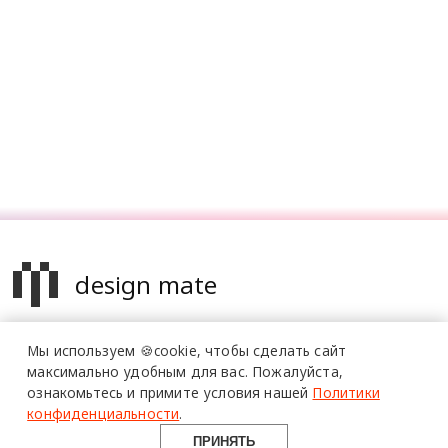
design mate
Design Mate - независимое интернет издание о дизайне во
Мы используем 🍪cookie,
чтобы сделать сайт
всех его проявлениях. Создаем авторский контент для
максимально удобным для вас.
Пожалуйста,
дизайнеров, архитекторов и всех неравнодушных к
ознакомьтесь и примите условия нашей
Политики
красоте с 2016 года.
конфиденциальности
.
© 2016-2026 Все права защищены
ПРИНЯТЬ