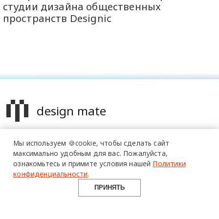
студии дизайна общественных
пространств Designic
design mate
Design Mate - независимое интернет издание о дизайне во
Мы используем 🍪cookie,
чтобы сделать сайт
всех его проявлениях. Создаем авторский контент для
максимально удобным для вас.
Пожалуйста,
дизайнеров, архитекторов и всех неравнодушных к
ознакомьтесь и примите условия нашей
Политики
красоте с 2016 года.
конфиденциальности
.
© 2016-2026 Все права защищены
ПРИНЯТЬ
О ПРОЕКТЕ
РУБРИКИ
СОЦСЕТИ